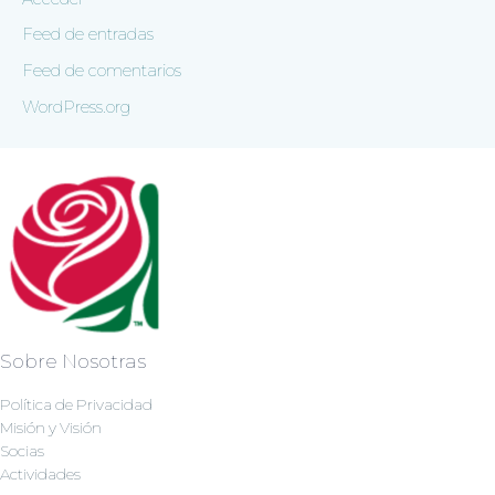
Feed de entradas
Feed de comentarios
WordPress.org
Sobre Nosotras
Política de Privacidad
Misión y Visión
Socias
Actividades