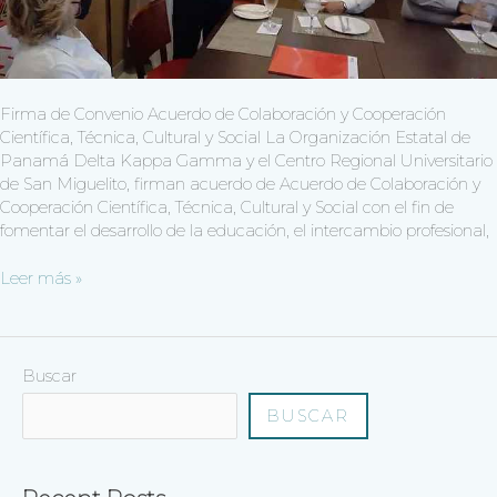
Firma de Convenio Acuerdo de Colaboración y Cooperación
Científica, Técnica, Cultural y Social La Organización Estatal de
Panamá Delta Kappa Gamma y el Centro Regional Universitario
de San Miguelito, firman acuerdo de Acuerdo de Colaboración y
Cooperación Científica, Técnica, Cultural y Social con el fin de
fomentar el desarrollo de la educación, el intercambio profesional,
Leer más »
Buscar
BUSCAR