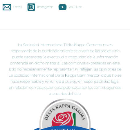
Email
Instagram
YouTube
La Sociedad Internacional Delta Kappa Gamma no es
responsable de lo publicado en este sitio web de las socias y no
puede garantizar la exactitud o integridad de la información
contenida en dicho material. Las opiniones expresadas en este
sitio no necesariamente representan ni reflejan las opiniones de
La Sociedad Internacional Delta Kappa Gamma por lo que no se
hace responsable y renuncia a cualquier responsabilidad legal
en relación con cualquier cosa publicada por los contribuyentes
o usuarios del sitio.