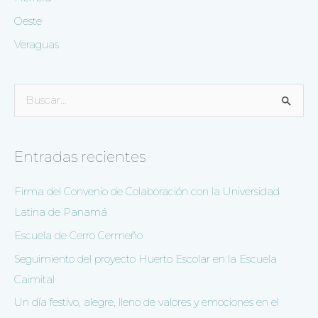
Oeste
Veraguas
B
u
s
Entradas recientes
c
a
Firma del Convenio de Colaboración con la Universidad
r
Latina de Panamá
p
Escuela de Cerro Cermeño
o
Seguimiento del proyecto Huerto Escolar en la Escuela
r
Caimital
:
Un día festivo, alegre, lleno de valores y emociones en el